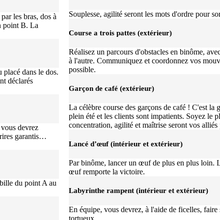
Souplesse, agilité seront les mots d'ordre pour so
ar les bras, dos à
n point B. La
Course a trois pattes (extérieur)
Réalisez un parcours d'obstacles en binôme, avec
à l'autre. Communiquez et coordonnez vos mouve
possible.
 placé dans le dos.
ont déclarés
Garçon de café (extérieur)
La célèbre course des garçons de café ! C'est l
plein été et les clients sont impatients. Soyez le p
concentration, agilité et maîtrise seront vos alliés
, vous devrez
 rires garantis…
Lancé d’œuf (intérieur et extérieur)
Par binôme, lancer un œuf de plus en plus loin. 
œuf remporte la victoire.
bille du point A au
Labyrinthe rampent (intérieur et extérieur)
En équipe, vous devrez, à l'aide de ficelles, faire
tortueux.