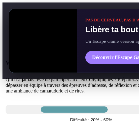
: 3 à 5 activités
: 1h30
PAS DE CERVEAU, PAS D
Ou
Libère ta bout
: 5 à 7 activités
: 2h
Un Escape Game version apér
6 pers min. 1h30 ou 2h (1 place offerte tous les 10 participants). A 
accompagné d’un adulte.
Découvrir l'Escape 
Vivez une expérience immersive
Qui n’a jamais rêvé de participer aux Jeux Olympiques ? Préparez-
dépasser en équipe à travers des épreuves d’adresse, de réflexion et 
une ambiance de camaraderie et de rires.
Difficulté : 20% - 60%