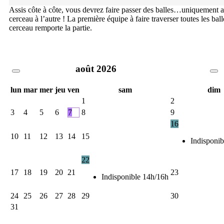
Assis côte à côte, vous devrez faire passer des balles…uniquement 
cerceau à l’autre ! La première équipe à faire traverser toutes les bal
cerceau remporte la partie.
août
2026
lun
mar
mer
jeu
ven
sam
dim
1
2
3
4
5
6
7
8
9
16
10
11
12
13
14
15
Indisponib
22
17
18
19
20
21
23
Indisponible 14h/16h
24
25
26
27
28
29
30
31