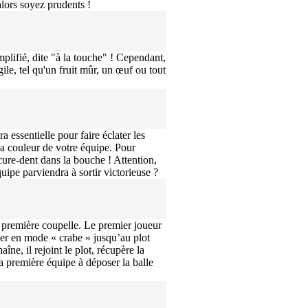
, alors soyez prudents !
mplifié, dite "à la touche" ! Cependant,
ile, tel qu'un fruit mûr, un œuf ou tout
 essentielle pour faire éclater les
la couleur de votre équipe. Pour
 cure-dent dans la bouche ! Attention,
quipe parviendra à sortir victorieuse ?
a première coupelle. Le premier joueur
cer en mode « crabe » jusqu’au plot
ne, il rejoint le plot, récupère la
a première équipe à déposer la balle