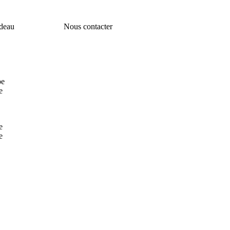
deau
Nous contacter
pe
e
e
e