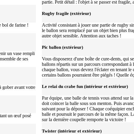
partie. Petit détail : l'objet à se passer est fragile
Rugby fragile (extérieur)
 bol de farine !
Activité consistant à jouer une partie de rugby si
le ballon sera remplacé par un objet bien plus frag
autre objet sensible. Attention aux taches !
Pic ballon (extérieur)
enir un vase rempli
ensemble de ses
Vous disposerez d'une boîte de cure-dents, qui sera
ballons répartis sur un parcours correspondant à 
chaque ballon, vous devrez l'éclater en tenant le
certains ballons pourraient être piégés ! Quelle é
Le relai du crabe fun (intérieur et extérieur)
à gober avant votre
Par équipe, une balle de tennis vous attend sur l
doit coincer la balle sous son menton. Puis avan
suivant pour la déposer ! Chaque coéquipier enchaî
balle et poursuit le parcours de la même façon. L
rtant un œuf posé
sur la dernière coupelle remporte la victoire !
Twister (intérieur et extérieur)